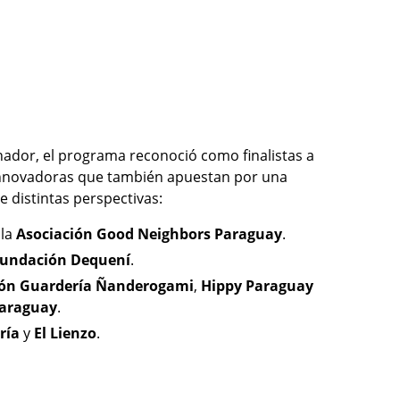
ador, el programa reconoció como finalistas a
s innovadoras que también apuestan por una
e distintas perspectivas:
 la
Asociación Good Neighbors Paraguay
.
undación Dequení
.
ón Guardería Ñanderogami
,
Hippy Paraguay
Paraguay
.
ría
y
El Lienzo
.