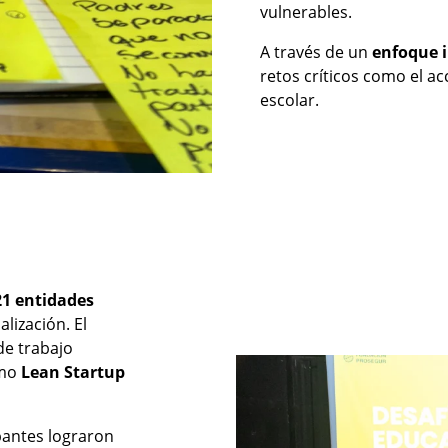
vulnerables.
A través de un
enfoque i
retos críticos como el ac
escolar.
21 entidades
lización. El
de trabajo
omo
Lean Startup
ipantes lograron