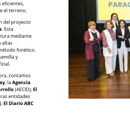
 eficientes,
e el terreno.
n del proyecto
s
. Esta
itura mediante
 altas
 método fonético.
semilla y
cial.
adora, contamos
ay
, la
Agencia
rrollo
(AECID),
El
otras entidades
),
El Diario ABC